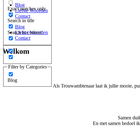
Blog
Exact matches only
Liefste Woorden
Contact
Search in title
Blog
Search in content
Liefste Woorden
Contact
Welkom
Filter by Categories
Blog
Als Trouwambtenaar laat ik jullie mooie, pu
Samen duike
En met samen bedoel ik 